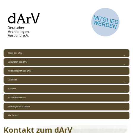
Über den dArV
Aktivitäten des dArV
Mitteilungsheft des dArV
Aktuelles
Karriere
Online-Ressourcen
Arbeitsgemeinschaften
dArV intern
Kontakt zum dArV