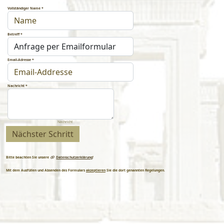
Vollständiger Name
*
Betreff
*
Email-Adresse
*
Nachricht
*
Nachricht
Nächster Schritt
Bitte beachten Sie unsere
Datenschutzerklärung
!
Mit dem Ausfüllen und Absenden des Formulars
akzeptieren
Sie die dort genannten Regelungen.