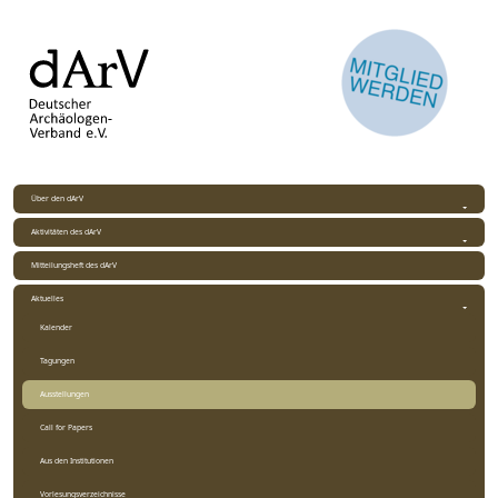
Über den dArV
Aktivitäten des dArV
Mitteilungsheft des dArV
Aktuelles
Kalender
Tagungen
Ausstellungen
Call for Papers
Aus den Institutionen
Vorlesungsverzeichnisse