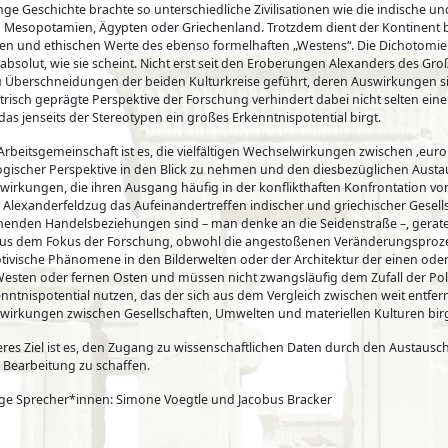
nge Geschichte brachte so unterschiedliche Zivilisationen wie die indische u
 Mesopotamien, Ägypten oder Griechenland. Trotzdem dient der Kontinent bi
llen und ethischen Werte des ebenso formelhaften „Westens“. Die Dichotomi
 absolut, wie sie scheint. Nicht erst seit den Eroberungen Alexanders des 
 Überschneidungen der beiden Kulturkreise geführt, deren Auswirkungen sich 
trisch geprägte Perspektive der Forschung verhindert dabei nicht selten
as jenseits der Stereotypen ein großes Erkenntnispotential birgt.
 Arbeitsgemeinschaft ist es, die vielfältigen Wechselwirkungen zwischen ‚euro
ogischer Perspektive in den Blick zu nehmen und den diesbezüglichen Austa
wirkungen, die ihren Ausgang häufig in der konflikthaften Konfrontation 
Alexanderfeldzug das Aufeinandertreffen indischer und griechischer Gesellscha
henden Handelsbeziehungen sind – man denke an die Seidenstraße –, geraten, 
aus dem Fokus der Forschung, obwohl die angestoßenen Veränderungsprozess
ivische Phänomene in den Bilderwelten oder der Architektur der einen oder
Westen oder fernen Osten und müssen nicht zwangsläufig dem Zufall der Po
nntnispotential nutzen, das der sich aus dem Vergleich zwischen weit entfer
wirkungen zwischen Gesellschaften, Umwelten und materiellen Kulturen bir
eres Ziel ist es, den Zugang zu wissenschaftlichen Daten durch den Austausc
 Bearbeitung zu schaffen.
ge Sprecher*innen: Simone Voegtle und Jacobus Bracker