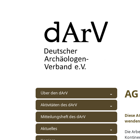
AG 
Über den dArV
Aktivitäten des dArV
Diese A
Mitteilungsheft des dArV
wenden
Aktuelles
Die Arbe
Kontinen