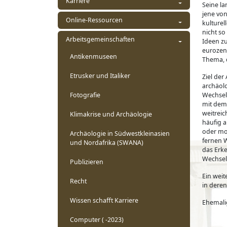
Karriere
Seine la
jene von
Online-Ressourcen
kulture
nicht so
Arbeitsgemeinschaften
Ideen zu
eurozen
Antikenmuseen
Thema, d
Etrusker und Italiker
Ziel der
archäol
Fotografie
Wechsel
mit dem 
weitreic
Klimakrise und Archäologie
häufig 
oder mot
Archäologie in Südwestkleinasien
fernen 
und Nordafrika (SWANA)
das Erke
Wechsel
Publizieren
Ein weit
Recht
in deren
Wissen schafft Karriere
Ehemali
Computer ( -2023)