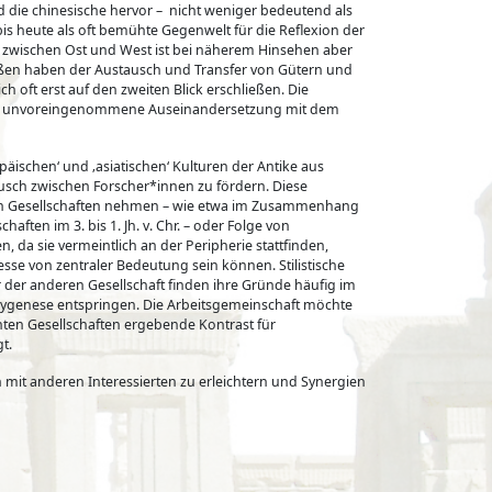
nd die chinesische hervor – nicht weniger bedeutend als
s heute als oft bemühte Gegenwelt für die Reflexion der
e zwischen Ost und West ist bei näherem Hinsehen aber
Großen haben der Austausch und Transfer von Gütern und
oft erst auf den zweiten Blick erschließen. Die
 eine unvoreingenommene Auseinandersetzung mit dem
päischen‘ und ‚asiatischen‘ Kulturen der Antike aus
usch zwischen Forscher*innen zu fördern. Diese
von Gesellschaften nehmen – wie etwa im Zusammenhang
ften im 3. bis 1. Jh. v. Chr. – oder Folge von
da sie vermeintlich an der Peripherie stattfinden,
e von zentraler Bedeutung sein können. Stilistische
 der anderen Gesellschaft finden ihre Gründe häufig im
lygenese entspringen. Die Arbeitsgemeinschaft möchte
nten Gesellschaften ergebende Kontrast für
gt.
h mit anderen Interessierten zu erleichtern und Synergien