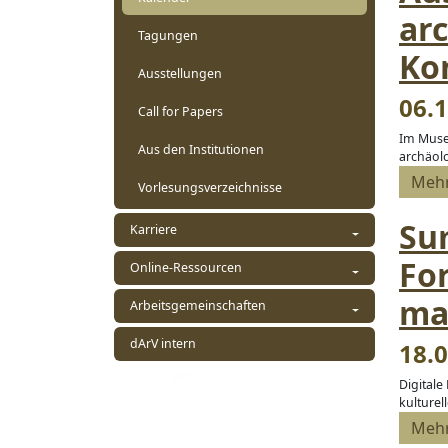
ar
Tagungen
Ko
Ausstellungen
06.1
Call for Papers
Im Museu
Aus den Institutionen
archäol
Meh
Vorlesungsverzeichnisse
Su
Karriere
Fo
Online-Ressourcen
ma
Arbeitsgemeinschaften
dArV intern
18.0
Digital
kulturell
Meh