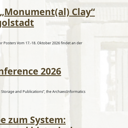
 „Monument(al) Clay“
golstadt
for Posters Vom 17.-18. Oktober 2026 findet an der
nference 2026
l Storage and Publications”, the ArchaeoInformatics
be zum System: