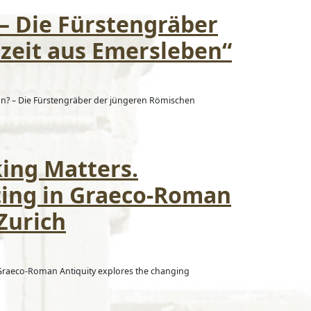
– Die Fürstengräber
zeit aus Emersleben“
ön? – Die Fürstengräber der jüngeren Römischen
king Matters.
ting in Graeco-Roman
 Zurich
 Graeco-Roman Antiquity explores the changing