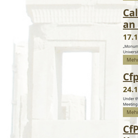
Ca
an 
17.1
„Monumen
Universitä
Meh
Cf
24.1
Under th
Meeting 
Meh
Cf