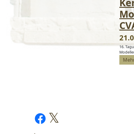
Ke
Mod
CV
21.0
16. Tag
Modellen
Meh
𝕏