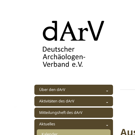
Über den dArV
Aktivitäten des dArV
Mitteilungsheft des dArV
Aktuelles
Aus
Kalender