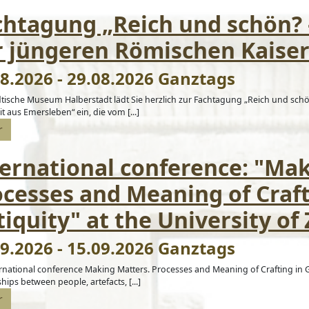
chtagung „Reich und schön? 
r jüngeren Römischen Kaiser
8.2026 - 29.08.2026 Ganztags
dtische Museum Halberstadt lädt Sie herzlich zur Fachtagung „Reich und sch
it aus Emersleben“ ein, die vom [...]
r
ternational conference: "Ma
ocesses and Meaning of Craf
iquity" at the University of
9.2026 - 15.09.2026 Ganztags
rnational conference Making Matters. Processes and Meaning of Crafting in
ships between people, artefacts, [...]
r