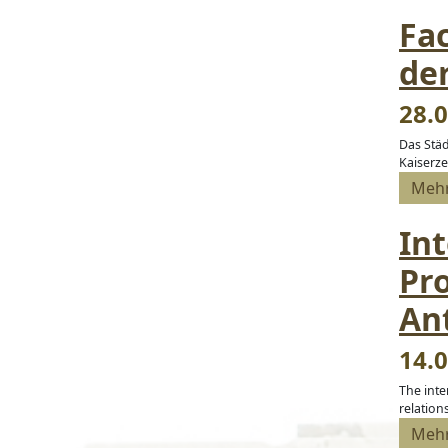
Fa
de
28.0
Das Stä
Kaiserze
Meh
In
Pr
Ant
14.0
The inte
relation
Meh