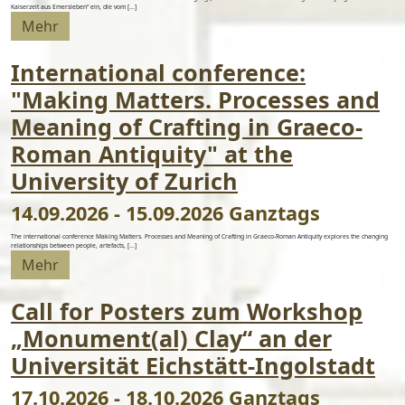
Kaiserzeit aus Emersleben“ ein, die vom [...]
Mehr
International conference:
"Making Matters. Processes and
Meaning of Crafting in Graeco-
Roman Antiquity" at the
University of Zurich
14.09.2026 - 15.09.2026 Ganztags
The international conference Making Matters. Processes and Meaning of Crafting in Graeco-Roman Antiquity explores the changing
relationships between people, artefacts, [...]
Mehr
Call for Posters zum Workshop
„Monument(al) Clay“ an der
Universität Eichstätt-Ingolstadt
17.10.2026 - 18.10.2026 Ganztags