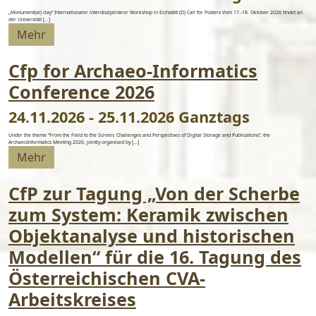
„Monument(al) clay“ Internationaler interdisziplinärer Workshop in Eichstätt (D) Call for Posters Vom 17.-18. Oktober 2026 findet an
der Universität [...]
Mehr
Cfp for Archaeo-Informatics
Conference 2026
24.11.2026 - 25.11.2026 Ganztags
Under the theme “From the Field to the Screen: Challenges and Perspectives of Digital Storage and Publications”, the
ArchaeoInformatics Meeting 2026, jointly organised by [...]
Mehr
CfP zur Tagung „Von der Scherbe
zum System: Keramik zwischen
Objektanalyse und historischen
Modellen“ für die 16. Tagung des
Österreichischen CVA-
Arbeitskreises