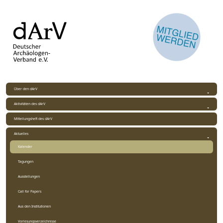
Über den dArV
Aktivitäten des dArV
Mitteilungsheft des dArV
Aktuelles
Kalender
Tagungen
Ausstellungen
Call for Papers
Aus den Institutionen
Vorlesungsverzeichnisse