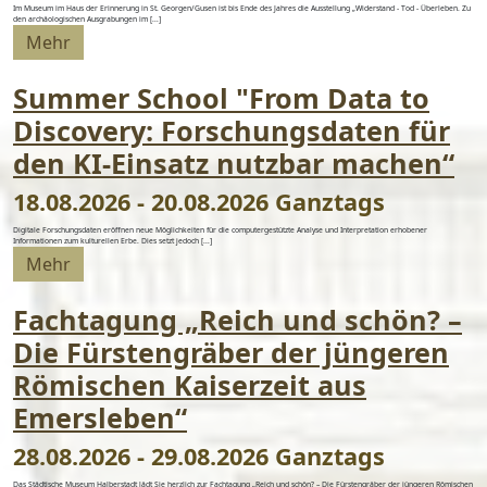
Im Museum im Haus der Erinnerung in St. Georgen/Gusen ist bis Ende des Jahres die Ausstellung „Widerstand - Tod - Überleben. Zu
den archäologischen Ausgrabungen im [...]
Mehr
Summer School "From Data to
Discovery: Forschungsdaten für
den KI-Einsatz nutzbar machen“
18.08.2026 - 20.08.2026 Ganztags
Digitale Forschungsdaten eröffnen neue Möglichkeiten für die computergestützte Analyse und Interpretation erhobener
Informationen zum kulturellen Erbe. Dies setzt jedoch [...]
Mehr
Fachtagung „Reich und schön? –
Die Fürstengräber der jüngeren
Römischen Kaiserzeit aus
Emersleben“
28.08.2026 - 29.08.2026 Ganztags
Das Städtische Museum Halberstadt lädt Sie herzlich zur Fachtagung „Reich und schön? – Die Fürstengräber der jüngeren Römischen